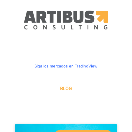
Ir
al
contenido
Siga los mercados en TradingView
BLOG
Page
Page
Page
Page
Page