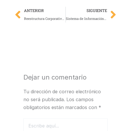
Previo
Nex
ANTERIOR
SIGUIENTE
Reestructura Corporativa: Impacto en las Utilidades para Líderes Empresariales
Sistema de Información Gerencial: Herramienta Clave para la Toma de Decisiones Empresariales
Dejar un comentario
Tu dirección de correo electrónico
no será publicada.
Los campos
obligatorios están marcados con
*
Escribe
aquí...