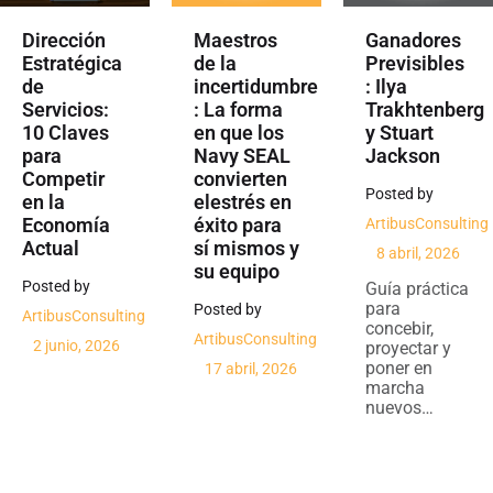
Maestros
Ganadores
Dirección
de la
Previsibles
Estratégica
incertidumbre
: Ilya
de
: La forma
Trakhtenberg
Servicios:
en que los
y Stuart
10 Claves
Navy SEAL
Jackson
para
convierten
Competir
Posted by
elestrés en
en la
éxito para
Economía
ArtibusConsulting
sí mismos y
Actual
8 abril, 2026
su equipo
Posted by
Guía práctica
para
Posted by
ArtibusConsulting
concebir,
ArtibusConsulting
2 junio, 2026
proyectar y
poner en
17 abril, 2026
Henrique
marcha
Luiz Corrêa,
(Masters of
nuevos…
Irineu
Uncertainty)
Gustavo
Rich Diviney •
Nogueira
Amplify ©
Gianesi,
2025